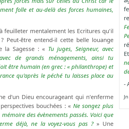
âg
pres forces mais sur celles du Christ car le
fe
ent folle et au-delà des forces humaines,
r
F
é à feuilleter mentalement les Ecritures qu'il
P
 Peut-être entend-il cette belle louange
ré
de la Sagesse : «
Tu juges, Seigneur, avec
Et
 avec de grands ménagements, ainsi tu
n
oit être humain (en grec : «
philanthrope) et
d
érance qu'après le péché tu laisses place au
-
gne d'un Dieu encourageant qui n'enferme
Jn
 perspectives bouchées : «
Ne songez plus
lus mémoire des évènements passés. Voici que
germe déjà, ne la voyez-vous pas ?
» Une