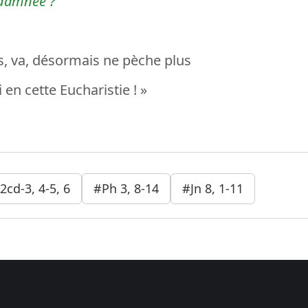
ndamnée ?
, va, désormais ne pèche plus
 en cette Eucharistie ! »
2cd-3, 4-5, 6
#Ph 3, 8-14
#Jn 8, 1-11