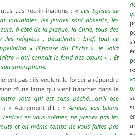
de
outes ces récriminations : «
Les Eglises se
qu
ont inaudibles, les jeunes sont absents, les
po
eurs, à côté de la plaque, la Curie, tous des
po
e ,les religieux , décadents : bref, tout ce
s'
ppellation «
l'Epouse du Christ
», le voilà
é
Maître «
qui connaît le fond des cœurs
» : Et
pe
 sur son smartphone.
re
vo
rent pas : ils veulent le forcer à répondre
pr
sion d'une lame qui vient trancher dans le
se
'entre vous qui est sans péché....qu'il ose
su
 !
» Autrement dit : «
Arrêtez vos bilans
en
r, rentrez en vous-mêmes, ne prenez pas les
u
imuts et en même temps ne vous faites pas