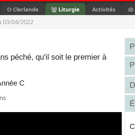
Clerlande
Liturgie
Activités
 03/04/2022
P
ns péché, qu'il soit le premier à
P
Année C
D
ens
É
C