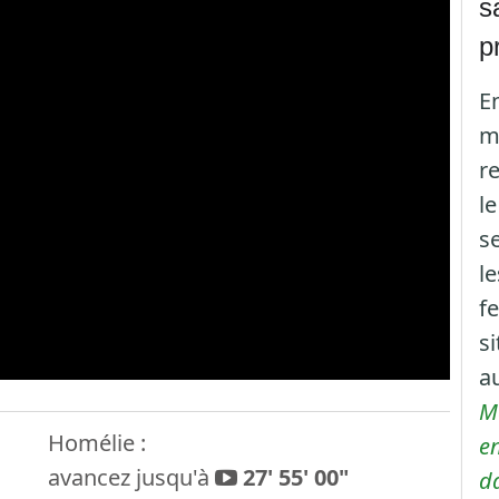
s
p
En
mo
r
le
se
l
f
si
au
Ma
Homélie :
en
avancez jusqu'à
27' 55' 00"
d