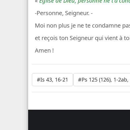
«
Eglise de Dieu, personne ne t'a co
-Personne, Seigneur. -
Moi non plus je ne te condamne pas
et reçois ton Seigneur qui vient à toi
Amen !
#Is 43, 16-21
#Ps 125 (126), 1-2ab, 