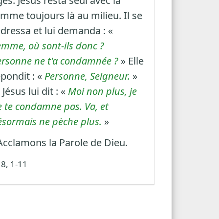
és. Jésus resta seul avec la
mme toujours là au milieu. Il se
edressa et lui demanda : «
emme, où sont-ils donc ?
ersonne ne t'a condamnée ?
» Elle
pondit : «
Personne, Seigneur.
»
 Jésus lui dit : «
Moi non plus, je
e te condamne pas. Va, et
ésormais ne pèche plus.
»
 Acclamons la Parole de Dieu.
 8, 1-11