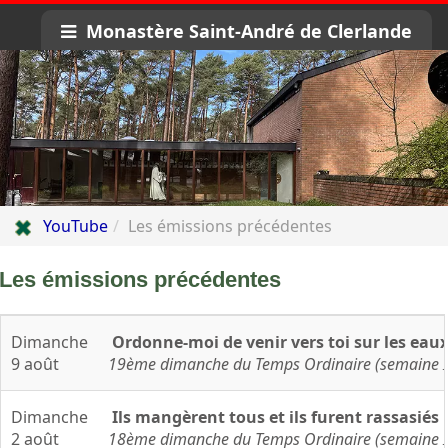
Monastère Saint-André de Clerlande
YouTube
Les émissions précédentes
Les
émissions
précédentes
La liturgie au monastère Saint-André de Clerlande
Dimanche
Ordonne-moi de venir vers toi sur les eau
9 août
19ème dimanche du Temps Ordinaire (semaine III
Dimanche
Ils mangèrent tous et ils furent rassasiés
2 août
18ème dimanche du Temps Ordinaire (semaine II 