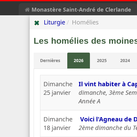
Monastère Saint-André de Clerlande
Liturgie
Homélies
Les
homélies
des moines
Dernières
2026
2025
2024
Dimanche
Il vint habiter à C
25 janvier
dimanche, 3ème Semai
Année A
Dimanche
Voici l'Agneau de 
18 janvier
2ème dimanche du Tem