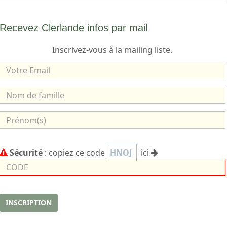
Recevez Clerlande infos par mail
Inscrivez-vous à la mailing liste.
V
o
t
N
r
o
e
m
P
E
d
r
m
e
é
C
a
Sécurité
: copiez ce code
HNOJ
ici
f
n
o
i
a
o
d
l
m
m
e
i
(
l
s
INSCRIPTION
l
)
e