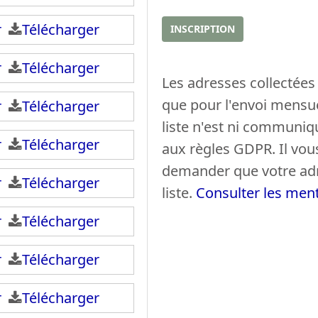
e
n
ir
Télécharger
E
INSCRIPTION
o
m
m
ir
Télécharger
a
(
Les adresses collectées 
i
s
que pour l'envoi mensue
ir
Télécharger
l
)
liste n'est ni communi
ir
Télécharger
aux règles GDPR. Il vous
demander que votre adre
ir
Télécharger
liste.
Consulter les ment
ir
Télécharger
ir
Télécharger
ir
Télécharger