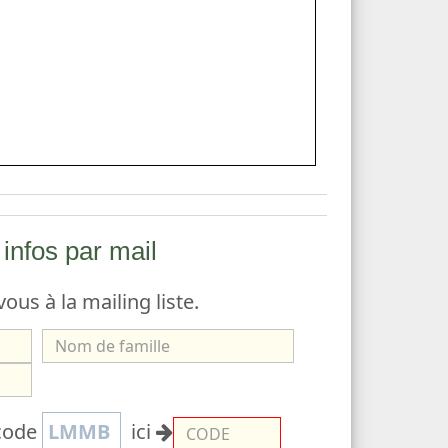
infos par mail
vous à la mailing liste.
N
o
m
C
 code
LMMB
ici
d