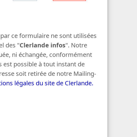
o
e
d
f
e
a
m
par ce formulaire ne sont utilisées
i
l des "
Clerlande infos
". Notre
l
quée, ni échangée, conformément
l
 est possible à tout instant de
e
sse soit retirée de notre Mailing-
ions légales du site de Clerlande.