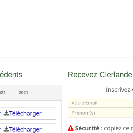
cédents
Recevez Clerlande 
Inscrivez-
022
2021
V
o
P
ir
Télécharger
t
r
Sécurité
: copiez ce
r
ir
Télécharger
é