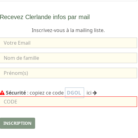
Recevez Clerlande infos par mail
Inscrivez-vous à la mailing liste.
V
o
t
N
r
o
e
m
P
E
d
r
m
e
é
C
a
Sécurité
: copiez ce code
DGOL
ici
f
n
o
i
a
o
d
l
m
m
e
i
(
l
s
INSCRIPTION
l
)
e