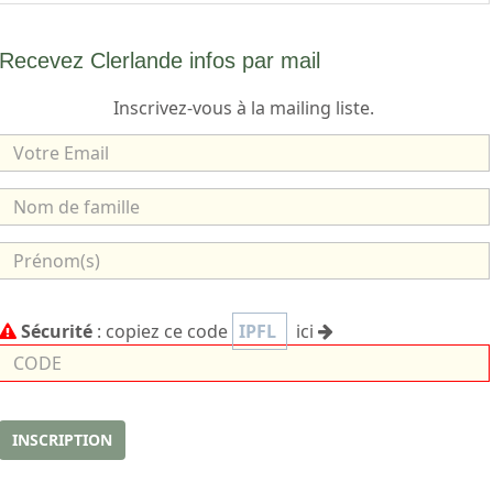
Recevez Clerlande infos par mail
Inscrivez-vous à la mailing liste.
V
o
t
N
r
o
e
m
P
E
d
r
m
e
é
C
a
Sécurité
: copiez ce code
IPFL
ici
f
n
o
i
a
o
d
l
m
m
e
i
(
l
s
INSCRIPTION
l
)
e