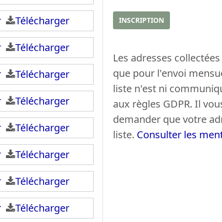
e
n
ir
Télécharger
E
INSCRIPTION
o
m
m
ir
Télécharger
a
(
Les adresses collectées 
i
s
que pour l'envoi mensue
ir
Télécharger
l
)
liste n'est ni communi
ir
Télécharger
aux règles GDPR. Il vous
demander que votre adre
ir
Télécharger
liste.
Consulter les ment
ir
Télécharger
ir
Télécharger
ir
Télécharger