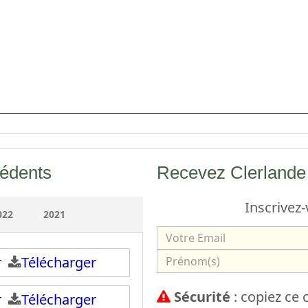
cédents
Recevez Clerlande 
Inscrivez-
022
2021
V
o
P
ir
Télécharger
t
r
Sécurité
: copiez ce
r
ir
Télécharger
é