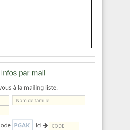
infos par mail
vous à la mailing liste.
N
o
m
C
 code
PGAK
ici
d