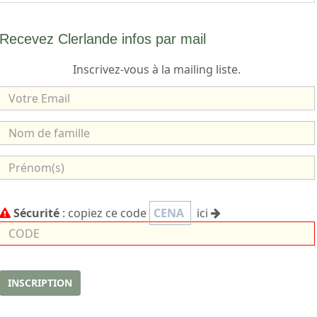
Recevez Clerlande infos par mail
Inscrivez-vous à la mailing liste.
V
o
t
N
r
o
e
m
P
E
d
r
m
e
é
C
a
Sécurité
: copiez ce code
CENA
ici
f
n
o
i
a
o
d
l
m
m
e
i
(
l
s
INSCRIPTION
l
)
e